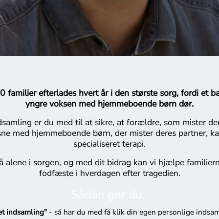
 familier efterlades hvert år i den største sorg, fordi et ba
yngre voksen med hjemmeboende børn dør.
samling er du med til at sikre, at forældre, som mister de
sne med hjemmeboende børn, der mister deres partner, k
specialiseret terapi.
 alene i sorgen, og med dit bidrag kan vi hjælpe familierne
fodfæste i hverdagen efter tragedien.
Sådan gør du:
t indsamling"
- så har du med få klik din egen personlige indsa