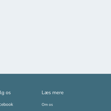
lg os
Læs mere
cebook
Om os