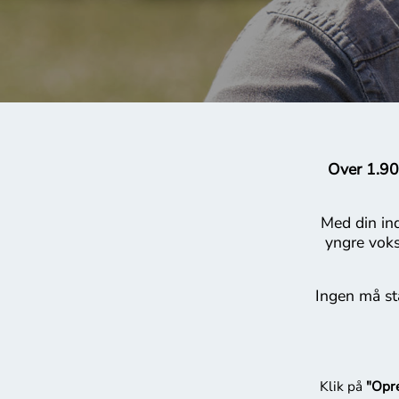
Over 1.900
Med din ind
yngre vok
Ingen må stå
Klik på
"Opre