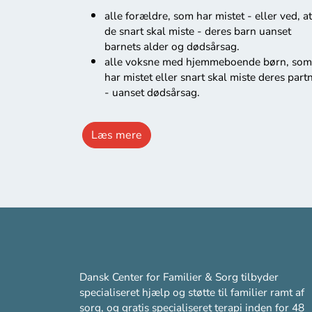
alle forældre, som har mistet - eller ved, at
de snart skal miste - deres barn uanset
barnets alder og dødsårsag.
alle voksne med hjemmeboende børn, som
har mistet eller snart skal miste deres part
- uanset dødsårsag.
Læs mere
Dansk Center for Familier & Sorg tilbyder
specialiseret hjælp og støtte til familier ramt af
sorg, og gratis specialiseret terapi inden for 48