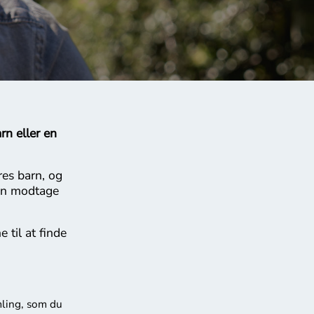
rn eller en
res barn, og
an modtage
 til at finde
mling, som du