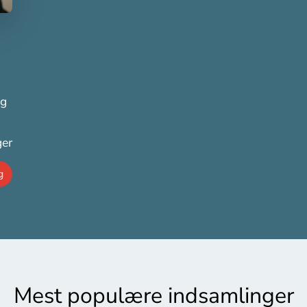
ag
ger
g
Mest populære indsamlinger